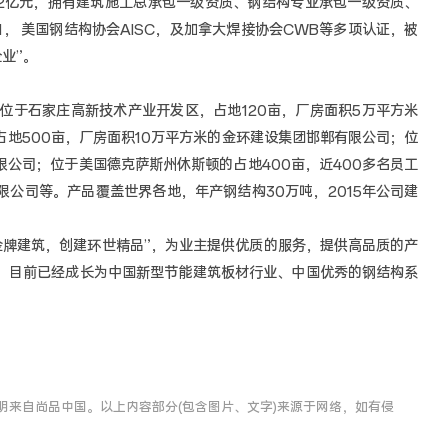
.2亿元，拥有建筑施工总承包一级资质、钢结构专业承包一级资质、
01， 美国钢结构协会AISC，及加拿大焊接协会CWB等多项认证，被
业”。
于石家庄高新技术产业开发区，占地120亩，厂房面积5万平方米
地500亩，厂房面积10万平方米的金环建设集团邯郸有限公司；位
公司；位于美国德克萨斯州休斯顿的占地400亩，近400多名员工
公司等。产品覆盖世界各地，年产钢结构30万吨，2015年公司建
牌建筑，创建环世精品”，为业主提供优质的服务，提供高品质的产
，目前已经成长为中国新型节能建筑板材行业、中国优秀的钢结构系
明来自尚品中国。以上内容部分(包含图片、文字)来源于网络，如有侵