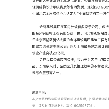
支柱的大型建筑施工总承包企业。公司注册资金3
轻钢结构设计甲级资质等各项资质，通过ISO 90
中国建筑金属结构协会认定为 “中国钢结构二十强企
金环建设集团在国内外设有多家子公司，包括位
的金环钢结构工程有限公司；位于河北邯郸馆陶县占
于北京西城区腾达大厦的金环建设集团建筑工程有限
的瑞吉德金环美国公司；以及上海锐基建筑设计有限
筑业产值突破20亿元。
金环以精益求精的精神，致力于为客户“缔造金
品。长期以来对于品质提升及管理效率的不懈追求
统综合服务商之一。
来源声明：
本文章系尚品中国编辑原创或采编整理，如需转载请注
权，请及时与本站联系（010-60259772）。