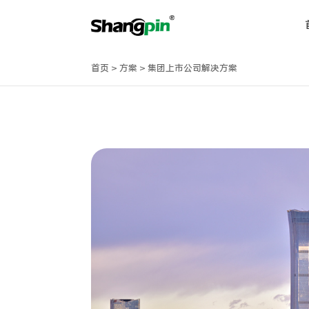
首页
>
方案
>
集团上市公司解决方案