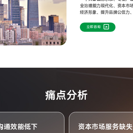
业治理能力现代化、资本市
经济形象、提升品牌公信力
立即咨询
痛点分析
沟通效能低下
资本市场服务缺失