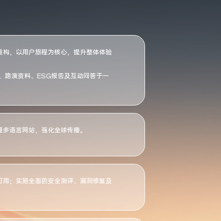
重构，以用户旅程为核心，提升整体体验
、路演资料、ESG报告及互动问答于一
量多语言网站，强化全球传播。
可用；实施全面的安全测评、漏洞修复及