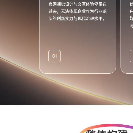
官网视觉设计与交互体验停留在
过去，无法体现企业作为行业龙
头的创新实力与现代治理水平。
01