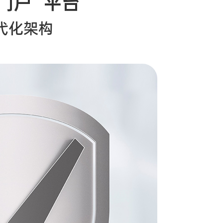
门户”
平台
代化架构