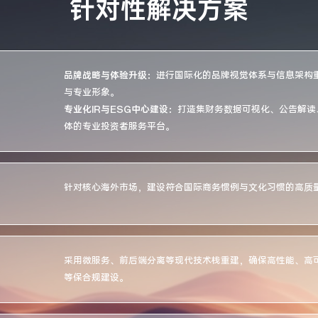
针对性解决方案
品牌战略与体验升级：
进行国际化的品牌视觉体系与信息架构
与专业形象。
专业化IR与ESG中心建设：
打造集财务数据可视化、公告解读
体的专业投资者服务平台。
针对核心海外市场，建设符合国际商务惯例与文化习惯的高质
采用微服务、前后端分离等现代技术栈重建，确保高性能、高
等保合规建设。