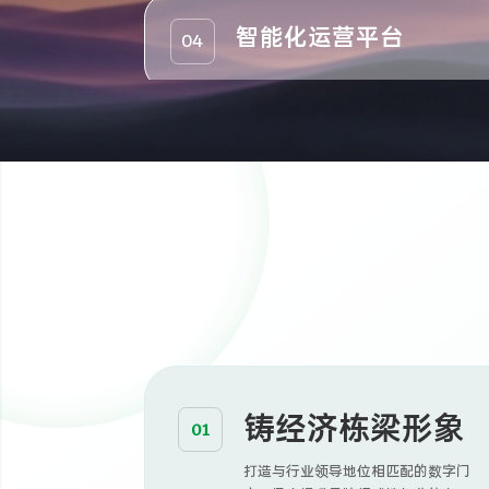
智能化运营平台
04
铸经济栋梁形象
01
打造与行业领导地位相匹配的数字门