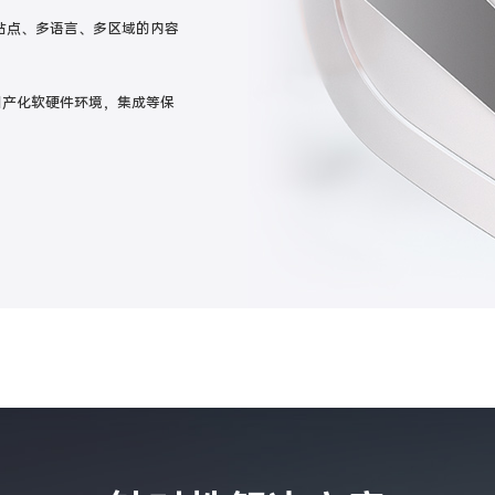
站点、多语言、多区域的内容
国产化软硬件环境，集成等保