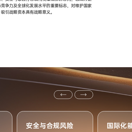
场竞争力及全球化发展水平的重要标志，对维护国家
、吸引战略资本具有战略意义。
安全与合规风险
国际化