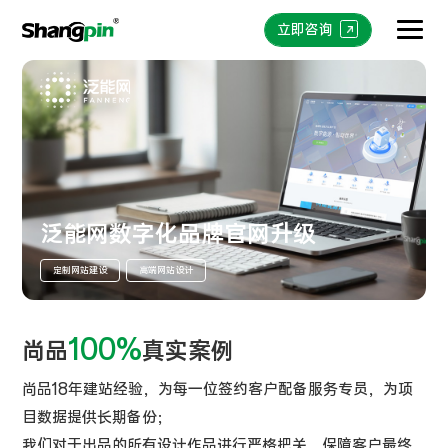
立即咨询
泛能网数字化品牌官网升级
定制网站建设
高端网站设计
100
%
尚品
真实案例
尚品18年建站经验，为每一位签约客户配备服务专员，为项
目数据提供长期备份；
我们对于出品的所有设计作品进行严格把关，保障客户最终