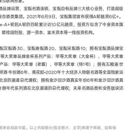
牌互联网形象。
名酒品牌运营、宝酝名酒连锁、宝酝自有品牌三大核心业务，打造超级
合酒类集团。2021年6月9日，宝酝集团宣布获得A轮融资6亿+。
re-A+轮到A轮的四轮累计近10亿元融资，投资方包含了中金资本旗
、碧桂园创投、源一资本、富禾资本等一线投资机构。
酝酒·30、宝酝唐酝酒·20、宝酝宋酝酒·10；拥有宝酝酒品牌宝
甲等大奖章品牌金杯系列产品：甲等大奖章（大金杯）、甲等大奖章
列产品：甲等大奖章（老酱）、甲等大奖章（特1号）；拥有五粮液·世
酒·年份酒6年、青花郎•2020年十大经济人物联名酒等全国独家运
北京的渠道总代理权；拥有金沙回沙酒真实年份6年和金沙回沙酒真
台醇年代系列酒在北京渠道的总代理权；未来名酒品类和业务版块还
明来自尚品中国。以上内容部分(包含图片、文字)来源于网络，如有侵