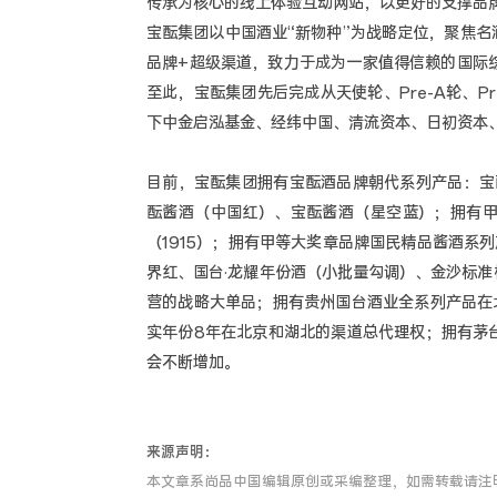
传承为核心的线上体验互动网站，以更好的支撑品
宝酝集团以中国酒业“新物种”为战略定位，聚焦
品牌+超级渠道，致力于成为一家值得信赖的国际综
至此，宝酝集团先后完成从天使轮、Pre-A轮、P
下中金启泓基金、经纬中国、清流资本、日初资本
目前，宝酝集团拥有宝酝酒品牌朝代系列产品：宝酝汉
酝酱酒（中国红）、宝酝酱酒（星空蓝）；拥有
（1915）；拥有甲等大奖章品牌国民精品酱酒系
界红、国台·龙耀年份酒（小批量勾调）、金沙标准样
营的战略大单品；拥有贵州国台酒业全系列产品在
实年份8年在北京和湖北的渠道总代理权；拥有茅
会不断增加。
来源声明：
本文章系尚品中国编辑原创或采编整理，如需转载请注