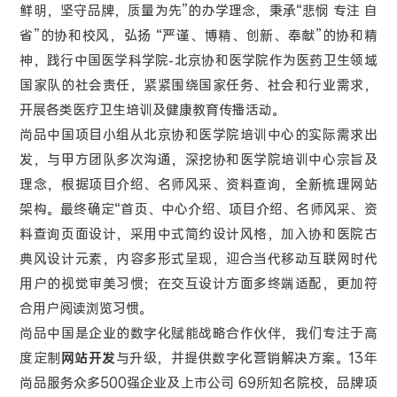
鲜明，坚守品牌，质量为先”的办学理念，秉承“悲悯 专注 自
省”的协和校风，弘扬 “严谨、博精、创新、奉献”的协和精
神，践行中国医学科学院-北京协和医学院作为医药卫生领域
国家队的社会责任，紧紧围绕国家任务、社会和行业需求，
开展各类医疗卫生培训及健康教育传播活动。
尚品中国项目小组从北京协和医学院培训中心的实际需求出
发，与甲方团队多次沟通，深挖协和医学院培训中心宗旨及
理念，根据项目介绍、名师风采、资料查询，全新梳理网站
架构。最终确定“首页、中心介绍、项目介绍、名师风采、资
料查询页面设计，采用中式简约设计风格，加入协和医院古
典风设计元素，内容多形式呈现，迎合当代移动互联网时代
用户的视觉审美习惯；在交互设计方面多终端适配，更加符
合用户阅读浏览习惯。
尚品中国是企业的数字化赋能战略合作伙伴，我们专注于高
度定制
网站开发
与升级，并提供数字化营销解决方案。13年
尚品服务众多500强企业及上市公司 69所知名院校，品牌项