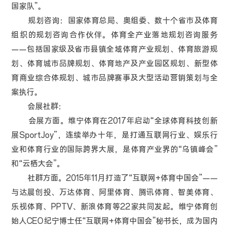
国家队”。
规划咨询：国家体育总局、奥组委、数十个省市及体育
组织的规划咨询合作伙伴。体育全产业落地规划咨询服务
——包括国家级及省市县镇全域体育产业规划、体育旅游规
划、体育城市品牌规划、体育地产及产业园区规划、新型体
育商业综合体规划、城市品牌赛事及大型活动营销策划与全
案执行。
会展社群：
会展方面。维宁体育在2017年启动“全球体育科技创新
展SportJoy”，连续举办十年，是打通互联网行业、娱乐行
业和体育行业的国际跨界大展，是体育产业界的“乌镇峰会”
和“云栖大会”。
社群方面。2015年11月打造了“互联网+体育中国会”——
与达晨创投、万达体育、阿里体育、腾讯体育、智美体育、
乐视体育、PPTV、新浪体育等22家共同发起。维宁体育创
始人CEO纪宁博士任“互联网+体育中国会”秘书长，成为国内