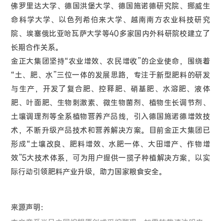
佛罗里达大学、德国洪堡大学、德国施诺德研究院、挪威生
命科学大学、以色列希伯来大学、越南南方农业科技研究
院、埃塞俄比亚哈瓦萨大学等40多家国内外科研院校建立了
长期合作关系。
金正大集团坚持“农业增效、农民增收”的企业使命，围绕着
“土、肥、水”三位一体的发展思路，专注于新型肥料的研发
与生产，开发了复合肥、控释肥、硝基肥、水溶肥、液体
肥、叶面肥、生物刺激素、微生物菌剂、植物生长调节剂、
土壤调理剂等全系植物营养产品线，引入德国施诺德增效技
术，不断升级产品技术和营养解决方案。目前金正大集团已
形成“土壤改良、肥料增效、水肥一体、大田增产、作物增
效”5大技术体系，可为用户提供一揽子种植解决方案，以实
际行动引领肥料产业升级，助力国家粮食安全。
来源声明：