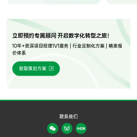
立即预约专属顾问 开启数字化转型之旅！
10年+资深项目经理1V1服务 | 行业定制化方案 | 精准报
价体系
获取策划方案
联系我们