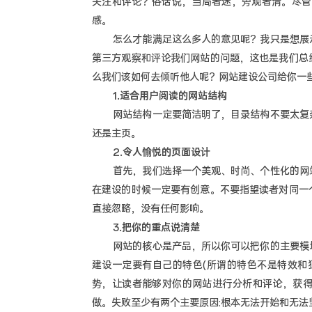
关注和评论？俗话说，当局者迷，旁观者清。尽管
感。
怎么才能满足这么多人的意见呢？我只是想展示
第三方观察和评论我们网站的问题，这也是我们总
么我们该如何去倾听他人呢？网站建设公司给你一
1.适合用户阅读的网站结构
网站结构一定要简洁明了，目录结构不要太复杂
还是主页。
2.令人愉悦的页面设计
首先，我们选择一个美观、时尚、个性化的网站
在建设的时候一定要有创意。不要指望读者对同一
直接忽略，没有任何影响。
3.把你的重点说清楚
网站的核心是产品，所以你可以把你的主要模块
建设一定要有自己的特色(所谓的特色不是特效和
势，让读者能够对你的网站进行分析和评论，获
做。失败至少有两个主要原因:根本无法开始和无法