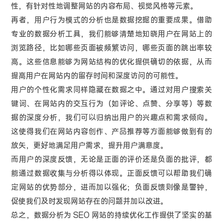
性，有针对性地调整网站的内容布局、视觉风格等元素。
再者，用户行为模式的分析也是数据挖掘的重要成果。借助
专业的数据分析工具，我们能够清楚地知晓用户在网站上的
浏览路径，比如哪些页面被频繁访问，哪些页面的跳出率较
高。这些信息能够为网站结构的优化提供确切的依据，从而
提高用户在网站内的留存时间和深度访问的可能性。
用户的个性化需求同样隐藏在数据之中。通过对用户搜索关
键词、在网站内的交互行为（如评论、点赞、分享等）等数
据的深度分析，我们可以归纳出用户的兴趣点和需求倾向。
这使得我们在网站内容创作、产品推荐等方面能够做到有的
放矢，更好地满足用户需求，提升用户满意度。
而用户的深度反馈，无论是正面的评价还是负面的批评，都
能通过数据收集与分析得以体现。正面反馈可以帮助我们确
定网站的优势部分，进而加以强化；负面反馈则像是警钟，
促使我们及时发现网站存在的问题并加以改进。
总之，数据分析为 SEO 网站的持续优化工作提供了坚实的基