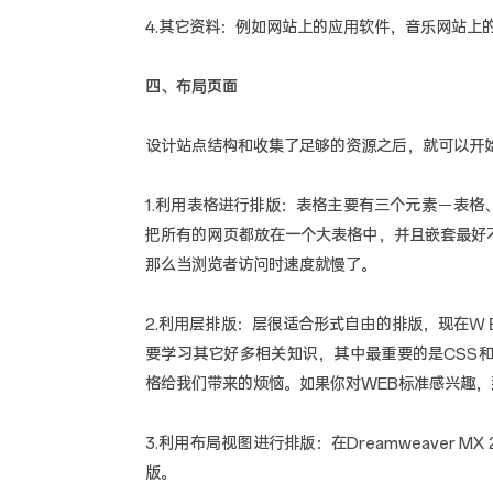
4.其它资料：例如网站上的应用软件，音乐网站上
四、布局页面
设计站点结构和收集了足够的资源之后，就可以开始布
1.利用表格进行排版：表格主要有三个元素－表
把所有的网页都放在一个大表格中，并且嵌套最好
那么当浏览者访问时速度就慢了。
2.利用层排版：层很适合形式自由的排版，现在
要学习其它好多相关知识，其中最重要的是CSS和J
格给我们带来的烦恼。如果你对WEB标准感兴趣，
3.利用布局视图进行排版：在Dreamweaver
版。