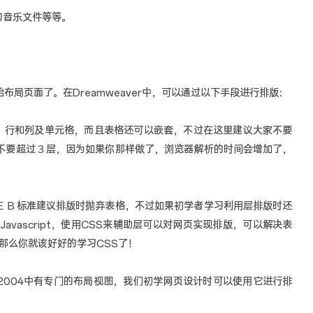
的音乐文件等等。
局页面了。在Dreamweaver中，可以通过以下手段进行排版：
格、行和列及单元格，而且表格还可以嵌套，不过在这里建议大家不要
不要超过３层，因为如果你那样做了，浏览器解析的时间会增加了，
ＷＥＢ标准建议排版时抛弃表格，不过如果初学者学习利用层排版时还
avascript，使用CSS来辅助层可以对网页实现排版，可以解决表
那么你就该好好的学习CSS了！
 MX 2004中有专门的布局视图，我们初学网页设计时可以使用它进行排