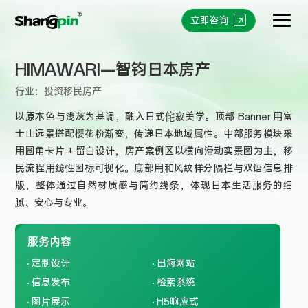
立即咨询
HIMAWARI—智钧日本房产
行业：
投资移民房产
以原木色与浅灰为基调，融入日式侘寂美学。顶部 Banner 用富
士山远景搭配樱花粉渐变，传递日本地域属性。中部服务模块采
用圆角卡片 + 留白设计，房产案例区以横向滑动实景图为主，移
民流程用线性图标可视化。底部用和风纹样分隔栏与双语信息排
版，整体通过自然材质感与简约线条，体现日本生活服务的细
腻、安心与专业。
服务内容
定制设计
出海网站
信息发布
检索系统
图片展示
H5响应式