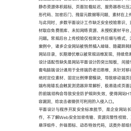
静态资源体积超标，页面加载延迟，服务器吞吐压
形代码、加密后门、残留元数据等问题，素材在上
与此同时，多数平面设计工作缺乏安全校验意识，
材取自免费图库、未知网络资源、未授权素材平台
问题。常规后台上传校验仅检测文件后缀与格式，
案例中，诸多企业网站被悄然植入暗链、隐藏跳转
网站目录，长期潜伏难以被常规运维发现，持续危
设计适配性缺失是网站平面设计的突出短板，间接
套电脑端设计通用于全终端的老旧思维，未针对移
绝对定位素材、固定比例弹窗模块，导致移动端页
端布局错乱会触发浏览器异常解析，极易造成页面
的前端结构会导致安全防护规则失效，使得网站HT
容漏洞，给攻击者提供可利用的入侵入口。
平面设计与程序开发安全标准脱节，是企业网站
作，不了解Web安全加密传输、资源完整性校验
悬浮组件、外链图标、动态特效代码，这类外部组