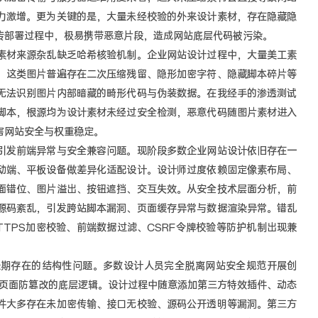
力激增。更为关键的是，大量未经校验的外来设计素材，存在隐藏隐
传部署过程中，极易携带恶意片段，造成网站底层代码被污染。
素材来源杂乱缺乏哈希核验机制。企业网站设计过程中，大量美工素
，这类图片普遍存在二次压缩残留、隐形加密字符、隐藏脚本碎片等
无法识别图片内部暗藏的畸形代码与伪装数据。在我经手的渗透测试
脚本，根源均为设计素材未经过安全检测，恶意代码随图片素材进入
害网站安全与权重稳定。
引发前端异常与安全兼容问题。现阶段多数企业网站设计依旧存在一
动端、平板设备做差异化适配设计。设计师过度依赖固定像素布局、
面错位、图片溢出、按钮遮挡、交互失效。从安全技术层面分析，前
源码紊乱，引发跨站脚本漏洞、页面缓存异常与数据渲染异常。错乱
TPS加密校验、前端数据过滤、CSRF令牌校验等防护机制出现兼
长期存在的结构性问题。多数设计人员完全脱离网站安全规范开展创
、页面防篡改的底层逻辑。设计过程中随意添加第三方特效插件、动态
件大多存在未加密传输、接口无校验、源码公开透明等漏洞。第三方