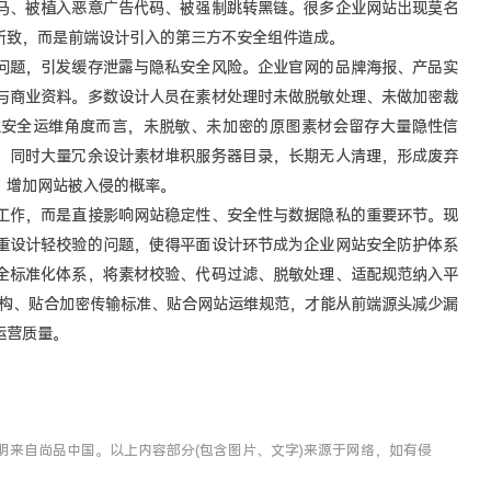
马、被植入恶意广告代码、被强制跳转黑链。很多企业网站出现莫名
所致，而是前端设计引入的第三方不安全组件造成。
问题，引发缓存泄露与隐私安全风险。企业官网的品牌海报、产品实
与商业资料。多数设计人员在素材处理时未做脱敏处理、未做加密裁
从安全运维角度而言，未脱敏、未加密的原图素材会留存大量隐性信
。同时大量冗余设计素材堆积服务器目录，长期无人清理，形成废弃
，增加网站被入侵的概率。
工作，而是直接影响网站稳定性、安全性与数据隐私的重要环节。现
重设计轻校验的问题，使得平面设计环节成为企业网站安全防护体系
全标准化体系，将素材校验、代码过滤、脱敏处理、适配规范纳入平
架构、贴合加密传输标准、贴合网站运维规范，才能从前端源头减少漏
运营质量。
明来自尚品中国。以上内容部分(包含图片、文字)来源于网络，如有侵