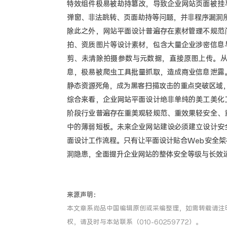
特效组件极易被劫持篡改，导致企业网站页面被挂
弹窗、非法跳转、页面劫持等问题，并非程序漏洞
除此之外，网站平面设计普遍存在素材管理不规范
拍、资质图片等设计素材，包含大量企业涉密信息
剪、未清除拍摄参数与元数据，直接原图上传。
息，极易被爬虫工具批量抓取，造成商业信息泄露
静态资源死角，成为黑客扫描攻击的重点突破区域
综合来看，企业网站平面设计绝非单纯的美工美化
阶段行业普遍存在重美观轻规范、重效果轻安全、
中的薄弱短板。未来企业网站建设必须建立设计安
面设计工作流程。只有让平面设计贴合Web安全
洞隐患，全面提升企业网站的整体安全等级与长效
来源声明：
本文章系尚品中国编辑原创或采编整理，如需转载请注
权，请及时与本站联系（010-60259772）。