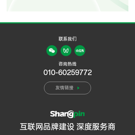
联系我们
咨询热线
010-60259772
友情链接
互联网品牌建设 深度服务商