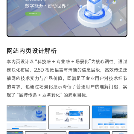
网站内页设计解析
本内页设计以 “科技感 + 专业感 + 场景化”为核心调性，通过
模块化布局、2.5D 视觉语言与清晰的信息层级，高效传递泛
能网的技术实力与产品价值。既满足了专业用户对技术细节
的需求，也通过场景化展示降低了普通用户的理解门槛，实
现了 “品牌传递 + 业务转化” 的双重目标。