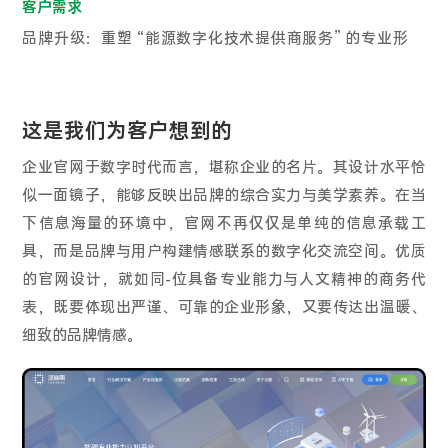
客户需求
品牌升级：重塑 “能源数字化技术提供商服务” 的专业形
象，强化 “用数字技术推动能源尽其用” 的品牌使命，提升
行业辨识度与公信力。
体验优化：解决旧版信息杂乱、导航低效问题，打造清
这是我们为客户想到的
晰、高效的信息获取路径，提升用户浏览与转化效率。
企业官网于数字时代而言，堪称企业的名片。其设计水平恰
业务赋能：突出核心技术、产品能力与标杆案例，支撑市
似一面镜子，能够反映出品牌的综合实力与美学素养。在当
场拓展与客户合作，助力业务增长。
下信息海量的环境中，官网不再仅仅是单纯的信息承载工
定义阐释
具，而是品牌与用户构建情感联系的数字化交流空间。优质
泛能是从用户需求出发，以能量全价值链开发利用为核
的官网设计，就如同-位具备专业能力与人文精神的商务代
心，因地制宜，清洁能源优先，多能互补的用供能一体化
表，既要体现出严谨、可靠的企业形象，又要传达出温暖、
的能源系统。用户需求是泛能的出发点。发展泛能，必须
细致的品牌情感。
根据用户的负荷及用能特征，一户一策地制定规划，按照
分布式能源分步实施的方式建设、交付、运营。