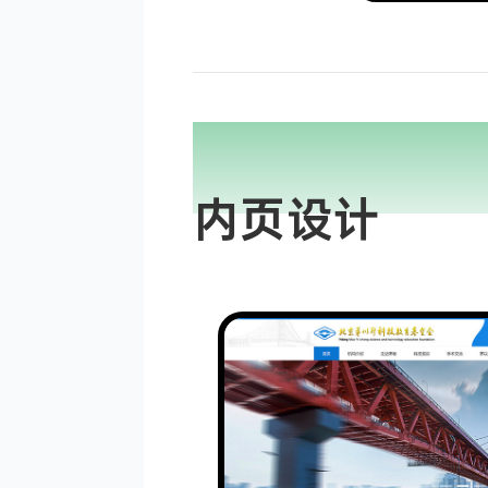
PAGE DISPL
INTEGRITY
内页设计