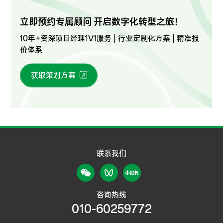
立即预约专属顾问 开启数字化转型之旅！
10年+资深项目经理1V1服务 | 行业定制化方案 | 精准报
价体系
获取策划方案
联系我们
咨询热线
010-60259772