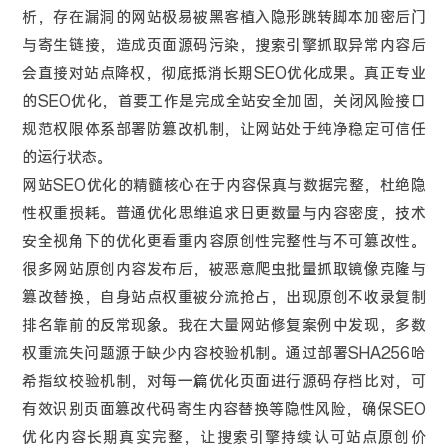
析，存在漏洞的网站极易被黑客植入隐形跳转脚本加密后门
与寄生链接，造成页面源码污染，搜索引擎抓取异常内容后
会直接对站点降权，彻底抵消长期SEO优化成果。真正专业
的SEO优化，首要工作是完成全站安全加固，关闭风险接口
规范权限体系部署防篡改机制，让网站处于纯净稳定可信任
的运行状态。
网站SEO优化的精髓核心在于内容保真与数据完整，杜绝隐
性权重损耗。普通优化思维追求日更数量与内容密度，技术
安全视角下的优化更看重内容原创性完整性与不可篡改性。
很多网站原创内容发布后，被恶意爬虫批量抓取镜像克隆与
篡改替换，自身站点权重被分流抢占，出现原创不收录复制
排名靠前的反常现象。我在大量网站修复案例中发现，多数
权重流失问题源于缺少内容校验机制。通过部署SHA256哈
希指纹校验机制，对每一篇优化页面进行源码存档比对，可
有效识别页面篡改代码寄生内容替换等隐性风险，确保SEO
优化内容长期真实完整，让搜索引擎持续认可站点原创价