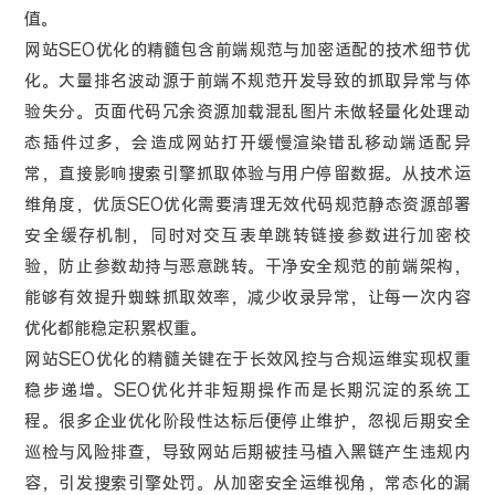
值。
网站SEO优化的精髓包含前端规范与加密适配的技术细节优
化。大量排名波动源于前端不规范开发导致的抓取异常与体
验失分。页面代码冗余资源加载混乱图片未做轻量化处理动
态插件过多，会造成网站打开缓慢渲染错乱移动端适配异
常，直接影响搜索引擎抓取体验与用户停留数据。从技术运
维角度，优质SEO优化需要清理无效代码规范静态资源部署
安全缓存机制，同时对交互表单跳转链接参数进行加密校
验，防止参数劫持与恶意跳转。干净安全规范的前端架构，
能够有效提升蜘蛛抓取效率，减少收录异常，让每一次内容
优化都能稳定积累权重。
网站SEO优化的精髓关键在于长效风控与合规运维实现权重
稳步递增。SEO优化并非短期操作而是长期沉淀的系统工
程。很多企业优化阶段性达标后便停止维护，忽视后期安全
巡检与风险排查，导致网站后期被挂马植入黑链产生违规内
容，引发搜索引擎处罚。从加密安全运维视角，常态化的漏